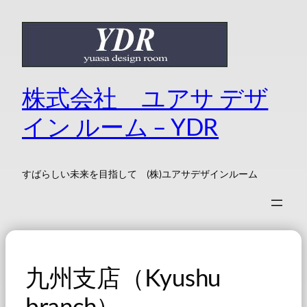
内
容
を
ス
キ
株式会社 ユアサ デザ
ッ
プ
イン ルーム – YDR
すばらしい未来を目指して (株)ユアサデザインルーム
九州支店（Kyushu
branch）